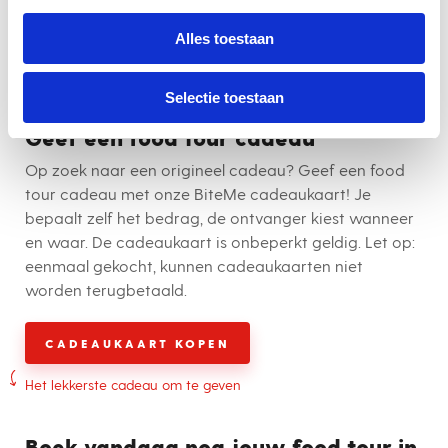
Starttijd: flexibel tussen 11:00 en 13:00 uur
Alles toestaan
Startlocatie: Haarlem station
Prijs: €49,- per persoon
Selectie toestaan
Geef een food tour cadeau
Op zoek naar een origineel cadeau? Geef een food
tour cadeau met onze BiteMe cadeaukaart! Je
bepaalt zelf het bedrag, de ontvanger kiest wanneer
en waar. De cadeaukaart is onbeperkt geldig. Let op:
eenmaal gekocht, kunnen cadeaukaarten niet
worden terugbetaald.
CADEAUKAART KOPEN
Het lekkerste cadeau om te geven
Boek vandaag nog jouw food tour in