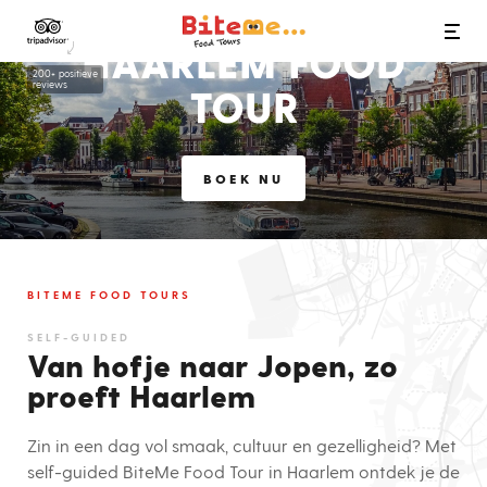
Bite Me Food Tours
HAARLEM FOOD
200+ positieve
reviews
TOUR
BOEK NU
BITEME FOOD TOURS
SELF-GUIDED
Van hofje naar Jopen, zo
proeft Haarlem
Zin in een dag vol smaak, cultuur en gezelligheid? Met
self-guided BiteMe Food Tour in Haarlem ontdek je de