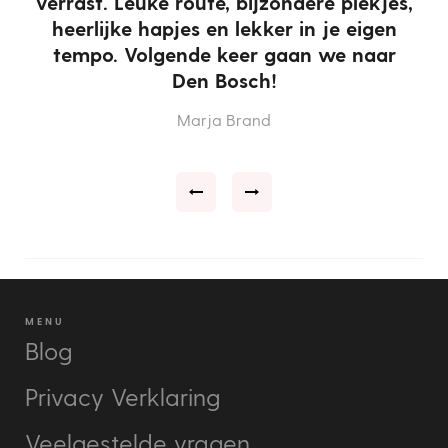
verrast. Leuke route, bijzondere plekjes,
l
heerlijke hapjes en lekker in je eigen
tempo. Volgende keer gaan we naar
Den Bosch!
Marja Brand
MENU
Blog
Privacy Verklaring
Veelgestelde vragen