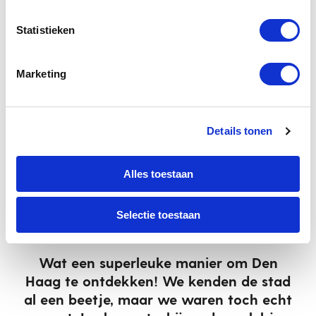
Self-guided Food Tour Den Haag
Statistieken
Een stad, bekend om zijn koninklijke pracht en
historische architectuur. Stap met ons de hofstad in,
struin door de straatjes, en proef wat Den Haag écht
Marketing
te bieden heeft.
NAAR DE TOUR
Details tonen
Alles toestaan
“”
Selectie toestaan
Wat een superleuke manier om Den
H
ep
Haag te ontdekken! We kenden de stad
al een beetje, maar we waren toch echt
L