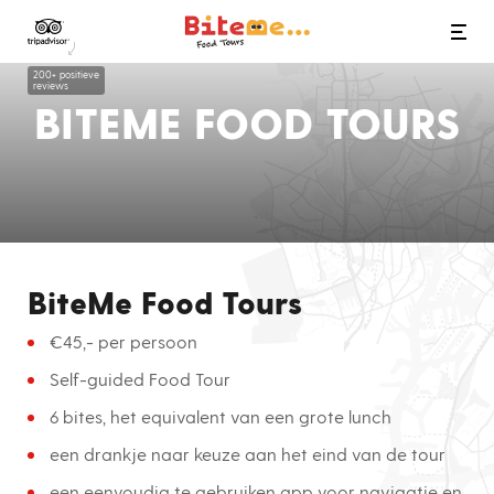
Bite Me Food Tours
200+ positieve
reviews
BITEME FOOD TOURS
BiteMe Food Tours
€45,- per persoon
Self-guided Food Tour
6 bites, het equivalent van een grote lunch
een drankje naar keuze aan het eind van de tour
een eenvoudig te gebruiken app voor navigatie en