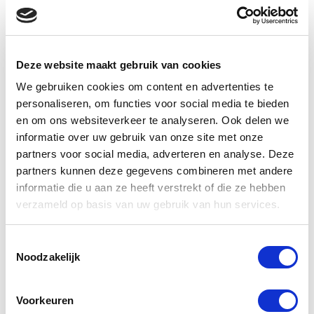
voelbaar.
NAAR DE TOUR
Deze website maakt gebruik van cookies
We gebruiken cookies om content en advertenties te
personaliseren, om functies voor social media te bieden
en om ons websiteverkeer te analyseren. Ook delen we
Self-guided Food Tour Delft
informatie over uw gebruik van onze site met onze
partners voor social media, adverteren en analyse. Deze
Oranje, blauw, TU, Vermeer, Leeuwenhoek, Grotius, de
partners kunnen deze gegevens combineren met andere
lijst gaat nog wel even door. Ga met ons mee op een
informatie die u aan ze heeft verstrekt of die ze hebben
culinaire en culturele ontdekkingsreis van deze
verzameld op basis van uw gebruik van hun services.
prachtige oude stad.
Toestemmingsselectie
NAAR DE TOUR
Noodzakelijk
Voorkeuren