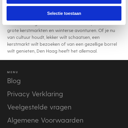
uniek is
Den Haag biedt een magische combinatie van
Selectie toestaan
cultuur, gezelligheid en kerstactiviteiten. Het is een
stad die rustige charmante sferen biedt, maar ook
grote kerstmarkten en winterse avonturen. Of je nu
van cultuur houdt, lekker wilt schaatsen, een
kerstmarkt wilt bezoeken of van een gezellige borrel
wilt genieten, Den Haag heeft het allemaal.
MENU
Blog
Privacy Verklaring
Veelgestelde vragen
Algemene Voorwaarden