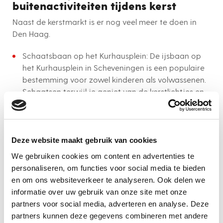
buitenactiviteiten tijdens kerst
Naast de kerstmarkt is er nog veel meer te doen in
Den Haag.
Schaatsbaan op het Kurhausplein: De ijsbaan op
het Kurhausplein in Scheveningen is een populaire
bestemming voor zowel kinderen als volwassenen.
Schaatsen terwijl je geniet van de kerstlichtjes en
de zee op de achtergrond, het is de perfecte
winterse activiteit!
Kerstwandelingen door de stad: Maak een
Deze website maakt gebruik van cookies
magische winterwandeling door het Haagse Bos
of langs de Paleistuinen, waar je kunt genieten van
We gebruiken cookies om content en advertenties te
de kerstversieringen en een rustige sfeer.
personaliseren, om functies voor social media te bieden
en om ons websiteverkeer te analyseren. Ook delen we
Winterse fotowandeling: Den Haag is prachtig
informatie over uw gebruik van onze site met onze
tijdens de kerstperiode. Maak een foto-wandeling
partners voor social media, adverteren en analyse. Deze
langs de mooiste versieringen en markten in de
partners kunnen deze gegevens combineren met andere
stad.