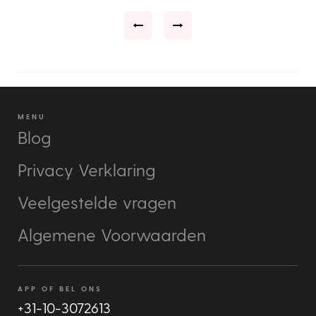
e
ce
MENU
Blog
Privacy Verklaring
Veelgestelde vragen
Algemene Voorwaarden
APP OF BEL ONS
+31-10-3072613