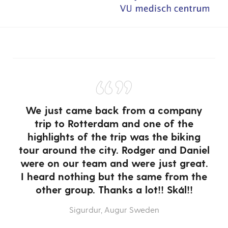
“”
We just came back from a company
trip to Rotterdam and one of the
highlights of the trip was the biking
tour around the city. Rodger and Daniel
were on our team and were just great.
or
I heard nothing but the same from the
 a
other group. Thanks a lot!! Skál!!
w
T
Sigurdur, Augur Sweden
e
a