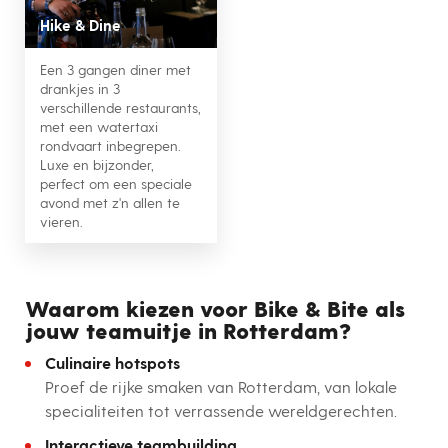
Hike & Dine
Een 3 gangen diner met
drankjes in 3
verschillende restaurants,
met een watertaxi
rondvaart inbegrepen.
Luxe en bijzonder,
perfect om een speciale
avond met z'n allen te
vieren.
Waarom kiezen voor Bike & Bite als
jouw teamuitje in Rotterdam?
Culinaire hotspots
Proef de rijke smaken van Rotterdam, van lokale
specialiteiten tot verrassende wereldgerechten.
Interactieve teambuilding