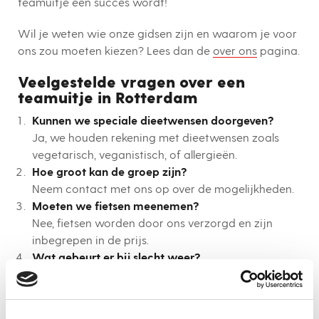
teamuitje een succes wordt!
Wil je weten wie onze gidsen zijn en waarom je voor
ons zou moeten kiezen? Lees dan de
over ons
pagina.
Veelgestelde vragen over een
teamuitje in Rotterdam
Kunnen we speciale dieetwensen doorgeven?
Ja, we houden rekening met dieetwensen zoals
vegetarisch, veganistisch, of allergieën.
Hoe groot kan de groep zijn?
Neem contact met ons op over de mogelijkheden.
Moeten we fietsen meenemen?
Nee, fietsen worden door ons verzorgd en zijn
inbegrepen in de prijs.
Wat gebeurt er bij slecht weer?
De tours gaan altijd door. Bij regen bieden we
poncho’s aan, of we kunnen een alternatief
programma regelen.