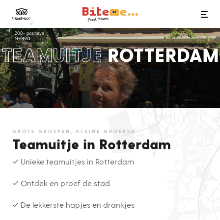
Bite Me Food Tours
200+ positieve
reviews
TEAMUITJE
ROTTERDAM
GROTE GROEPEN, KLEINE GROEPEN
Teamuitje in Rotterdam
✓ Unieke teamuitjes in Rotterdam
✓ Ontdek en proef de stad
✓ De lekkerste hapjes en drankjes