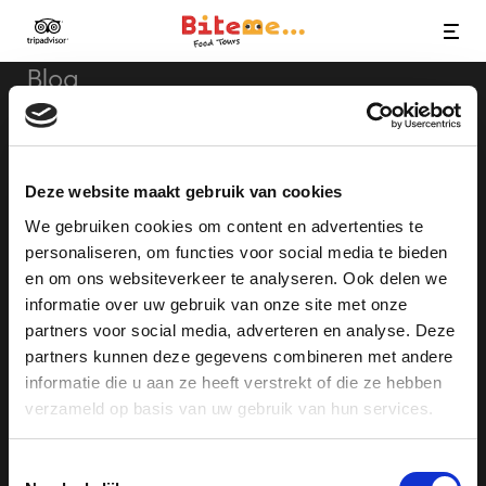
Bite Me Food Tours
MENU
Blog
Terms & Conditions
Privacy Policy
Deze website maakt gebruik van cookies
Group & Business Tours
We gebruiken cookies om content en advertenties te
personaliseren, om functies voor social media te bieden
en om ons websiteverkeer te analyseren. Ook delen we
informatie over uw gebruik van onze site met onze
APP OR CALL
partners voor social media, adverteren en analyse. Deze
+31-10-3072613
partners kunnen deze gegevens combineren met andere
informatie die u aan ze heeft verstrekt of die ze hebben
MAIL US
info@bitemefoodtours.com
verzameld op basis van uw gebruik van hun services.
Toestemmingsselectie