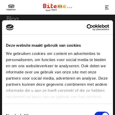
Bite Me Food Tours
MENU
Blog
Terms & Conditions
Privacy Policy
Deze website maakt gebruik van cookies
Group & Business Tours
We gebruiken cookies om content en advertenties te
personaliseren, om functies voor social media te bieden
en om ons websiteverkeer te analyseren. Ook delen we
informatie over uw gebruik van onze site met onze
APP OR CALL
partners voor social media, adverteren en analyse. Deze
+31-10-3072613
partners kunnen deze gegevens combineren met andere
informatie die u aan ze heeft verstrekt of die ze hebben
MAIL US
info@bitemefoodtours.com
verzameld op basis van uw gebruik van hun services.
Toestemmingsselectie