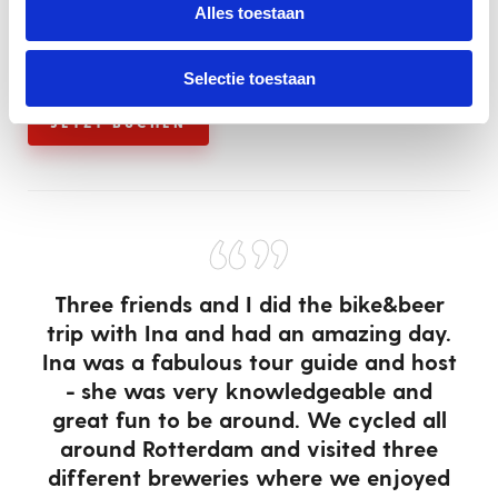
Buchungen haben. Wenn diese Anzahl nicht erreicht
Alles toestaan
wird, informieren wir dich nicht weniger als 2 Tage im
Voraus.
Selectie toestaan
JETZT BUCHEN
“”
Three friends and I did the bike&beer
trip with Ina and had an amazing day.
Ina was a fabulous tour guide and host
- she was very knowledgeable and
t
great fun to be around. We cycled all
w
or
around Rotterdam and visited three
 a
different breweries where we enjoyed