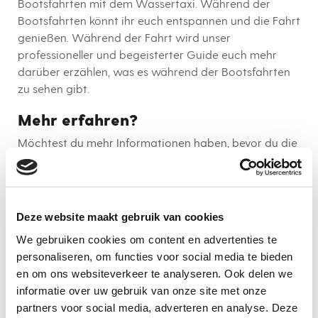
Bootsfahrten mit dem Wassertaxi. Während der
Bootsfahrten könnt ihr euch entspannen und die Fahrt
genießen. Während der Fahrt wird unser
professioneller und begeisterter Guide euch mehr
darüber erzählen, was es während der Bootsfahrten
zu sehen gibt.
Mehr erfahren?
Möchtest du mehr Informationen haben, bevor du die
Boot & Bier Tour buchst, oder wissen, welche
Bierbrauereien wir besuchen? Planst du einen
Junggesellenabschied oder ein Wochenende mit
Freunden und möchtest unsere Gruppenpreise
Deze website maakt gebruik van cookies
+31-10-
erfahren? Dann kontaktiere uns unter
We gebruiken cookies om content en advertenties te
3072613
(auch WhatsApp). Du kannst uns auch per
personaliseren, om functies voor social media te bieden
E-Mail erreichen:
info@bitemefoodtours.com
.
en om ons websiteverkeer te analyseren. Ook delen we
informatie over uw gebruik van onze site met onze
Neben der Boot & Bier Tour bieten wir auch die Hike &
partners voor social media, adverteren en analyse. Deze