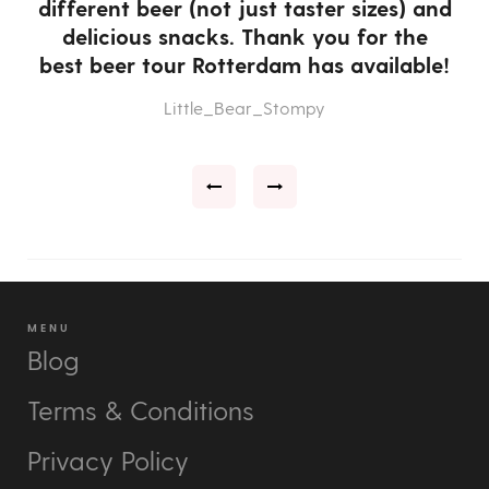
different beer (not just taster sizes) and
e
delicious snacks. Thank you for the
e
best beer tour Rotterdam has available!
Little_Bear_Stompy
MENU
Blog
Terms & Conditions
Privacy Policy