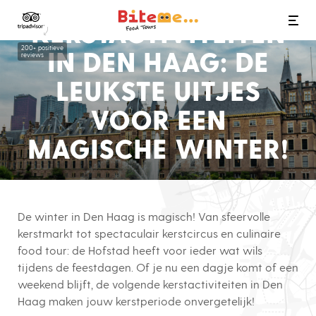
Bite Me Food Tours
KERSTACTIVITEITEN
200+ positieve
IN DEN HAAG: DE
reviews
LEUKSTE UITJES
VOOR EEN
MAGISCHE WINTER!
De winter in Den Haag is magisch! Van sfeervolle
kerstmarkt tot spectaculair kerstcircus en culinaire
food tour: de Hofstad heeft voor ieder wat wils
tijdens de feestdagen. Of je nu een dagje komt of een
weekend blijft, de volgende kerstactiviteiten in Den
Haag maken jouw kerstperiode onvergetelijk!