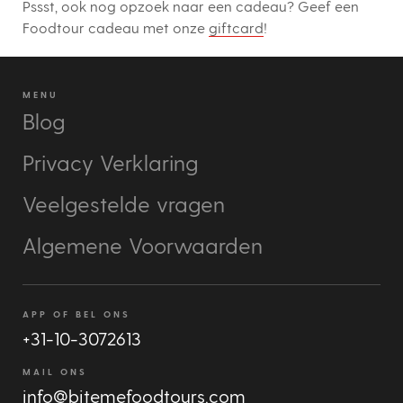
Pssst, ook nog opzoek naar een cadeau? Geef een
Foodtour cadeau met onze
giftcard
!
MENU
Blog
Privacy Verklaring
Veelgestelde vragen
Algemene Voorwaarden
APP OF BEL ONS
+31-10-3072613
MAIL ONS
info@bitemefoodtours.com