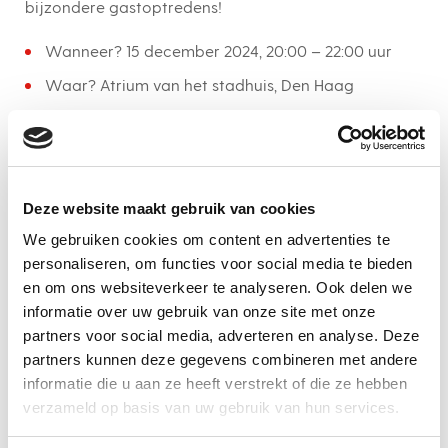
bijzondere gastoptredens!
Wanneer? 15 december 2024, 20:00 – 22:00 uur
Waar? Atrium van het stadhuis, Den Haag
Prijs? €15 – €30
4. Groot Kerstcircus Den Haag
Het
Groot Kerstcircus in Den Haag
is al jarenlang een
Deze website maakt gebruik van cookies
traditie en ook dit jaar kun je weer genieten van een
We gebruiken cookies om content en advertenties te
spectaculaire show vol acrobatiek, humor en magie.
personaliseren, om functies voor social media te bieden
Van 21 december 2024 tot 5 januari 2025 kun je op
en om ons websiteverkeer te analyseren. Ook delen we
het Malieveld het circus bezoeken, waar artiesten van
informatie over uw gebruik van onze site met onze
wereldklasse je meenemen in een magische show. Dit
partners voor social media, adverteren en analyse. Deze
is een geweldige kerstactiviteit voor het hele gezin,
partners kunnen deze gegevens combineren met andere
waar je niet alleen kunt lachen, maar ook je ogen
informatie die u aan ze heeft verstrekt of die ze hebben
uitkijkt!
verzameld op basis van uw gebruik van hun services.
Wanneer? 21 december 2024 – 5 januari 2025