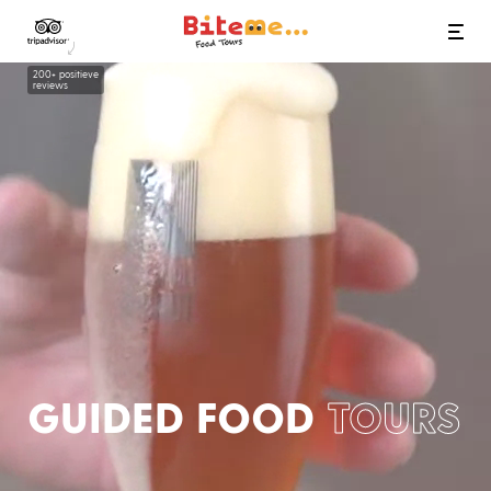
Bite Me Food Tours
200+ positieve
reviews
GUIDED FOOD
TOURS