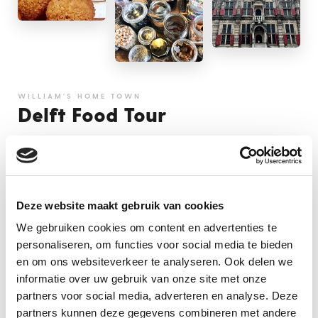
WILLIAM'S HOME TOWN
Delft Food Tour
Oranje, blauw, TU, Vermeer, Leeuwenhoek,
Grotius, de lijst gaat nog wel even door. Ga met
ons mee op een culinaire en culturele
ontdekkingsreis van deze prachtige oude stad!
Deze website maakt gebruik van cookies
We gebruiken cookies om content en advertenties te
MEER INFO
personaliseren, om functies voor social media te bieden
en om ons websiteverkeer te analyseren. Ook delen we
Proef en beleef
informatie over uw gebruik van onze site met onze
partners voor social media, adverteren en analyse. Deze
partners kunnen deze gegevens combineren met andere