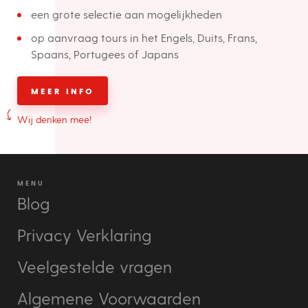
een grote selectie aan mogelijkheden
op aanvraag tours in het Engels, Duits, Frans,
Spaans, Portugees of Japans
MEER INFO
Wij denken mee!
MENU
Blog
Privacy Verklaring
Veelgestelde vragen
Algemene Voorwaarden