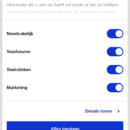
informatie die u aan ze heeft verstrekt of die ze hebben
verzameld op basis van uw gebruik van hun services.
Toestemmingsselectie
Noodzakelijk
Voorkeuren
Statistieken
Marketing
GIN & JENEVER TOUR
Spirit of Schiedam Tour
Details tonen
Ben je gek op gin en jenever? Duik in de rijke
geschiedenis van deze iconische drankjes
Alles toestaan