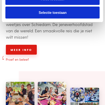
tijdens de Spirit of Schiedam Gin & Jenever Tour!
Ontdek fascinerende historische feiten, bezoek
Selectie toestaan
authentieke distilleerderijen en leer verrassende
weetjes over Schiedam. De jeneverhoofdstad
van de wereld. Een smaakvolle reis die je niet
wilt missen!
MEER INFO
Proef en beleef