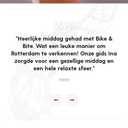
“”
e
"Heerlijke middag gehad met Bike &
"
en
Bite. Wat een leuke manier om
g
e
Rotterdam te verkennen! Onze gids Ina
f
zorgde voor een gezellige middag en
d
een hele relaxte sfeer."
Irene